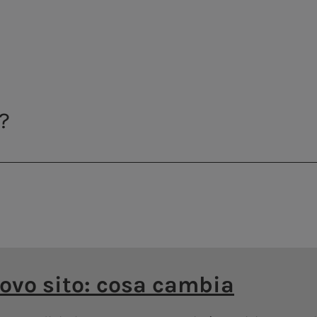
Centrale di Montemartini
ella fattura a mezzo 
Mail
Fax:
06 57 992 2
odulo
Posta: Acea Produ
C/O Stanza 208-bi
on allegati
ti
uovo sito: cosa cambia