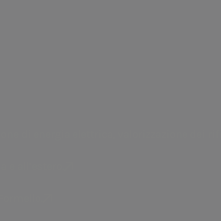
elative al servizio di
a.Acqua
ergia elettrica,
Gestione del servizio idrico 
ratorio.
e di energia elettrica, valorizzazione dei rifi
rrino, Mezzocammino e Mostacciano)
a e all’estero.
Formello.
800 130 337
invio