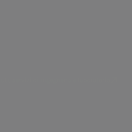
integrato in Italia e all’estero.
uti, servizi di ingegneria e laboratorio.