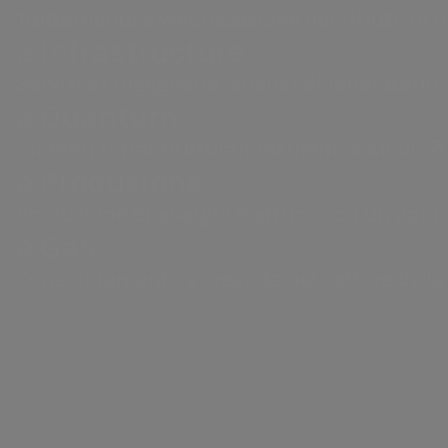
copia fattura, informazioni fornitura
Trattamento e valorizzazione dei rifiuti, in 
a.Infrastructure
Servizi di ingegneria, analisi di laboratorio,
a.Quantum
Sistemi infrastrutturali resilienti e sicuri
a.Produzione
Per segnalazioni di pronto intervent
Areti
Produzione di energia elettrica con un appr
(dispersioni dall’impianto di distri
a.Gas
interruzioni nella fornitura, danneg
Distribuzione di energia elettrica a Roma e Formello.
Consolidamento e crescita nel settore della
parti visibili dell’impianto di distr