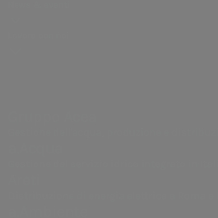
News & eventi
Acea Heritage
Vendita di energia
Calendario eventi societari
Produzione per tutte le comunicazioni r
PNRR Grandi opere Acea
Teleriscaldamento.
Lavora con noi
Gruppo Acea
Gestione dell'acqua, produzione e distribuzione di en
valorizzazione dei rifiuti, servizi di ingegneria e labo
Gruppo Acea
Numeri di telefono
Gestione dell'acqua, produzione e distribuzion
a.Acqua
Acea Produzione - Roma sud (zone To
Gestione del servizio idrico integrato in Itali
Areti
Distribuzione di energia elettrica a Roma e 
Per servizi di qualità commerciale (
a.Ambiente