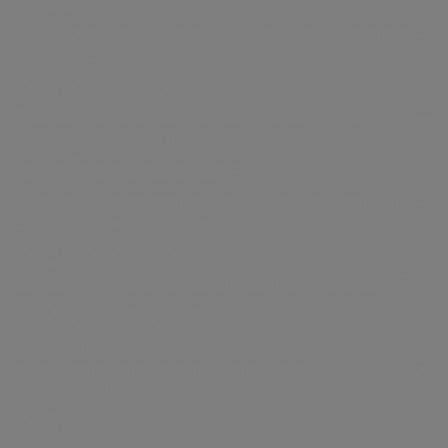
Areti
Gruppo Acea
a.Acqua
Distribuzione di energia elettrica a Roma e
Formello.
Gestione dell'acqua,
Gestione del
a.Ambiente
produzione e
servizio idrico
Trattamento e valorizzazione dei rifiuti, in
distribuzione di energia
integrato in Italia
ottica di economia circolare.
elettrica, valorizzazione
e all’estero.
a.Infrastructure
dei rifiuti, servizi di
ingegneria e laboratorio.
Servizi di ingegneria, analisi di laboratorio,
costruzione e ricerca.
Il nuovo Green & Blue
a.Quantum
Financing Framework
Sistemi infrastrutturali resilienti e sicuri
a.Produzione
Il Green & Blue Financing
Produzione di energia elettrica con un
approccio fortemente improntato alla
Framework di Acea è stato
sostenibilità
sviluppato in coerenza con i più
a.Gas
recenti Principi e Linee guida