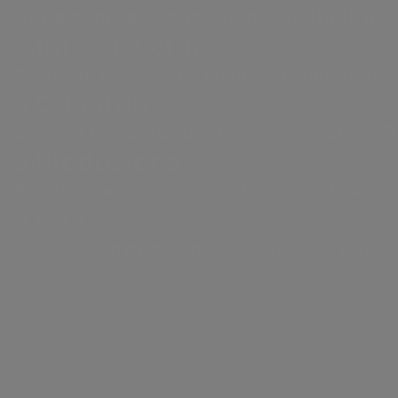
2028
abbiamo tre obiettivi
Trattamento e valorizzazione dei rifiuti, in 
strategici relativi al nostro 
a.Infrastructure
Servizi di ingegneria, analisi di laboratorio,
per la tutela dell’ambiente e 
a.Quantum
risorse.
Sistemi infrastrutturali resilienti e sicuri
a.Produzione
Areti
Produzione di energia elettrica con un appr
a.Gas
SCOPRI DI PIÙ SULLA NOSTRA STRATEGIA
Distribuzione di energia elettrica a Roma e Formello.
Consolidamento e crescita nel settore della
Obietti