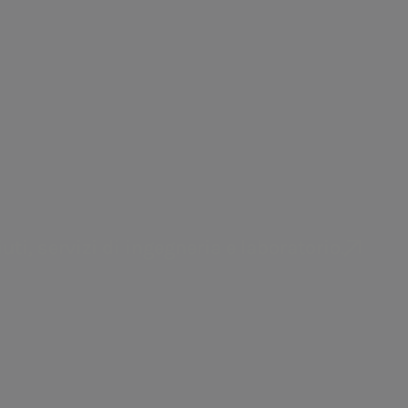
integrato in Italia e all’estero.
za e sicurezza delle infrastrutture
”
uti, servizi di ingegneria e laboratorio.
i di miglioramento sulle reti idriche
ua
” comprende i progetti mirati alla
isorsa idrica.