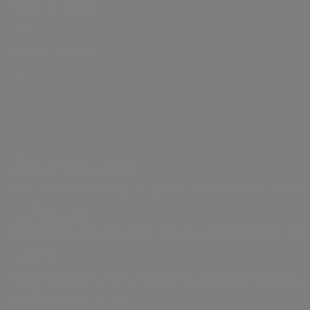
News & eventi
Acea Heritage
Vendita di energia
Calendario eventi societari
dell’economia circolare, salvaguardia d
questi i nostri impegni come primario
PNRR Grandi opere Acea
Lavora con noi
Gruppo Acea
infrastrutture sostenibili.
Gestione dell'acqua, produzione e distribuzione di en
valorizzazione dei rifiuti, servizi di ingegneria e labo
Gruppo Acea
I nostri obiettivi
Gestione dell'acqua, produzione e distribuzion
a.Acqua
strategici
Gestione del servizio idrico integrato in Itali
Areti
Distribuzione di energia elettrica a Roma e 
Nel
Piano di Sostenibilità 
a.Ambiente