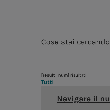
Centrali idroelettriche
Centrali termoelettriche
Impianti fotovoltaici
Teleriscaldamento
[result_num]
risultati
Tutti
Navigare il n