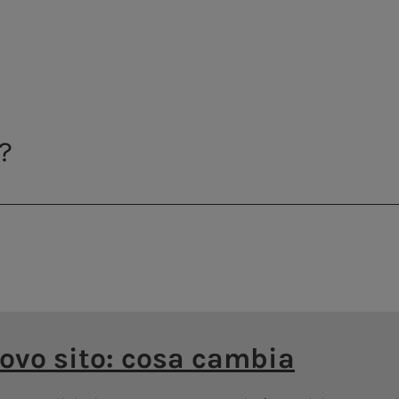
infrastrutture
Centrale di Montemartini
Potenziare e incrementare la resilienza, la 
infrastrutture idriche ed elettriche sono p
servizio migliore e per aumentare la capa
infrastrutture ai cambiamenti climatici. O
infrastrutturali, l’obiettivo comprende l
digitalizzazione e telecontrollo delle reti
uovo sito: cosa cambia