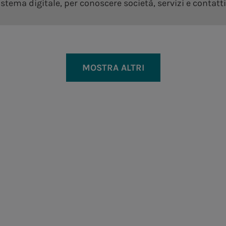
tema digitale, per conoscere società, servizi e contatti
a.Gas
i intervento e Target al 20
ortemente improntato
Consolidamento e crescita 
Archivio Assemblea degli azionisti
MOSTRA ALTRI
Oltre le parole, il nostro percorso
inclusivo
Oltre le parole, il nostro percorso
inclusivo
purativo