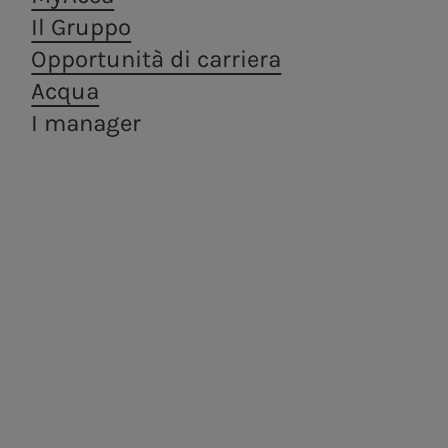
Il Gruppo
Opportunità di carriera
Acqua
I manager
Alessandro Maria
Emilia Gagliano
Camporeale
Candela
Procurement
Business & Process
Transformation