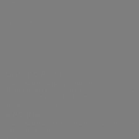
News & eventi
Distribuzione di gas
Andamento
Sostenibilità
Bando
Acea Heritage
del titolo
della catena
Vendita di energia
riparto
Lavora con noi
Struttura
di fornitura
PNRR Grandi opere
finanziaria
Documenti e
Acea
Calendario
contatti
eventi
societari
Gruppo Acea
Gestione dell'acqua, produzione e
Gruppo Acea
a.Acqua
distribuzione di energia elettrica,
valorizzazione dei rifiuti, servizi di
ingegneria e laboratorio.
Gestione dell'acqua,
Gestione del
a.Acqua
produzione e
servizio idrico
distribuzione di energia
integrato in Italia
Gestione del servizio idrico integrato in
elettrica, valorizzazione
e all’estero.
Italia e all’estero.
dei rifiuti, servizi di