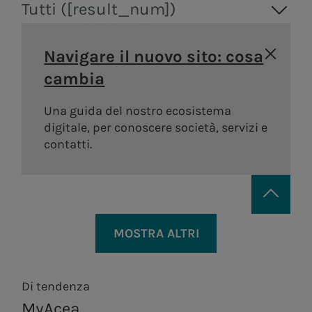
Consolidamento e crescita nel settore
Tutti ([result_num])
Pier Francesco
Massimo Bilotta
della distribuzione gas
Ragni
Real Estate
Deputy General
Navigare il nuovo sito: cosa
Manager e CFO
cambia
Una guida del nostro ecosistema
digitale, per conoscere società, servizi e
contatti.
Areti
a.Ambiente
Distribuzione di energia
Trattamento e
elettrica a Roma e
valorizzazione dei
Simone Bontempo
Francesco Buresti
MOSTRA ALTRI
Formello.
rifiuti, in ottica di
Chief Audit Officer
Presidente di Acea
economia
Produzione
circolare.
Di tendenza
MyAcea